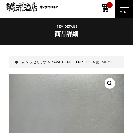
0
ナ
ビ
ゲ
ー
ITEM DETAILS
シ
商品詳細
ョ
ン
切
り
替
え
ホーム
>
スピリッツ
> YAMATOUMI TERROIR 37度 500ｍⅼ