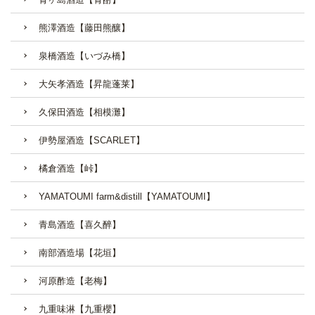
熊澤酒造【藤田熊釀】
泉橋酒造【いづみ橋】
大矢孝酒造【昇龍蓬莱】
久保田酒造【相模灘】
伊勢屋酒造【SCARLET】
橘倉酒造【峠】
YAMATOUMI farm&distill【YAMATOUMI】
青島酒造【喜久醉】
南部酒造場【花垣】
河原酢造【老梅】
九重味淋【九重櫻】