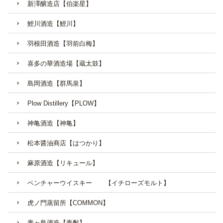
新澤醸造店【伯楽星】
鯉川酒造【鯉川】
羽根田酒造【羽前白梅】
喜多の華酒造場【蔵太鼓】
島岡酒造【群馬泉】
Plow Distillery【PLOW】
神亀酒造【神亀】
松本醤油商店【はつかり】
麻原酒造【リキュール】
ベンチャーウイスキー 【イチローズモルト】
虎ノ門蒸留所【COMMON】
青ヶ島酒造【青酎】