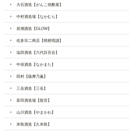
大石酒造【がんこ焼酎屋】
中村酒造場【なかむら】
若潮酒造【GLOW】
佐多宗二商店【晴耕雨讀】
塩田酒造【六代目百合】
中俣酒造【なかまた】
田村【薩摩乃薫】
三岳酒造【三岳】
富田酒造場【龍宮】
山川酒造【やまかわ】
米島酒造【久米島】