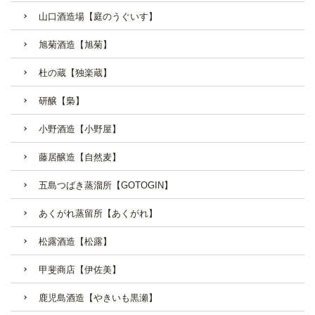
山口酒造場【庭のうぐいす】
旭菊酒造【旭菊】
杜の蔵【独楽蔵】
研醸【梟】
小野酒造【小野屋】
藤居醸造【自然麦】
五島つばき蒸溜所【GOTOGIN】
あくがれ蒸留所【あくがれ】
松露酒造【松露】
甲斐商店【伊佐美】
鹿児島酒造【やきいも黒瀬】