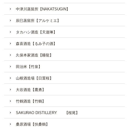
中津川蒸留所【NAKATSUGIN】
辰巳蒸留所【アルケミエ】
タカハシ酒造【天遊琳】
森喜酒造【るみ子の酒】
久保本家酒造【睡龍】
田治米【竹泉】
山根酒造場【日置桜】
大谷酒造【鷹勇】
竹鶴酒造【竹鶴】
SAKURAO DISTILLERY 【桜尾】
桑原酒場【扶桑鶴】