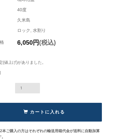
40度
久米島
ロック, 水割り
6,050
円
(税込)
格
定(値上げ)がありました。
個
カートに入れる
は2本ご購入の方はそれぞれの輸送用箱代金が送料に自動加算
す。