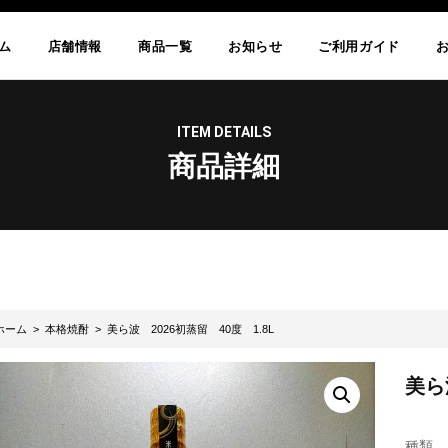
ム
店舗情報
商品一覧
お知らせ
ご利用ガイド
ITEM DETAILS
商品詳細
ホーム
>
本格焼酎
> 美ら波 2026初蒸留 40度 1.8L
美ら
種類