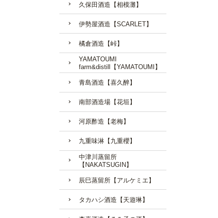
久保田酒造【相模灘】
伊勢屋酒造【SCARLET】
橘倉酒造【峠】
YAMATOUMI
farm&distill【YAMATOUMI】
青島酒造【喜久醉】
南部酒造場【花垣】
河原酢造【老梅】
九重味淋【九重櫻】
中津川蒸留所
【NAKATSUGIN】
辰巳蒸留所【アルケミエ】
タカハシ酒造【天遊琳】