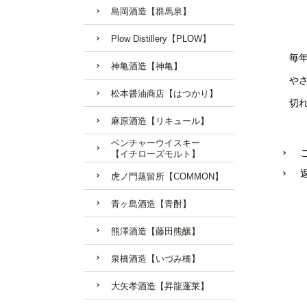
島岡酒造【群馬泉】
Plow Distillery【PLOW】
毎
神亀酒造【神亀】
や
松本醤油商店【はつかり】
切
麻原酒造【リキュール】
ベンチャーウイスキー
【イチローズモルト】
虎ノ門蒸留所【COMMON】
青ヶ島酒造【青酎】
熊澤酒造【藤田熊釀】
泉橋酒造【いづみ橋】
大矢孝酒造【昇龍蓬莱】