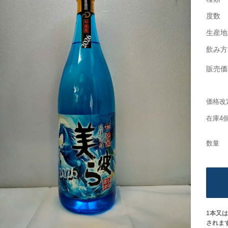
度数
生産地
飲み方
販売価
価格改
在庫4
1本又
されま