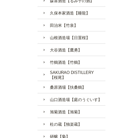
森喜酒造【るみ子の酒】
久保本家酒造【睡龍】
田治米【竹泉】
山根酒造場【日置桜】
大谷酒造【鷹勇】
竹鶴酒造【竹鶴】
SAKURAO DISTILLERY
【桜尾】
桑原酒場【扶桑鶴】
山口酒造場【庭のうぐいす】
旭菊酒造【旭菊】
杜の蔵【独楽蔵】
研醸【梟】