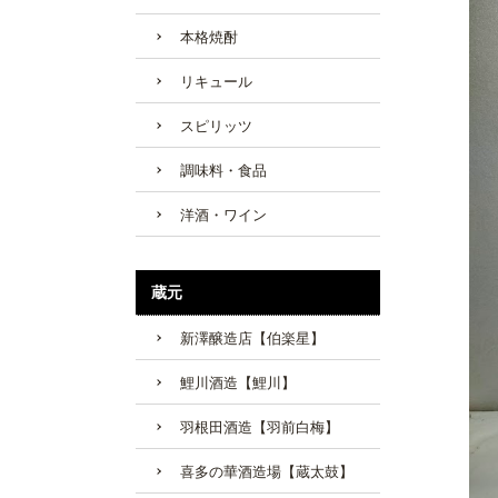
本格焼酎
リキュール
スピリッツ
調味料・食品
洋酒・ワイン
蔵元
新澤醸造店【伯楽星】
鯉川酒造【鯉川】
羽根田酒造【羽前白梅】
喜多の華酒造場【蔵太鼓】