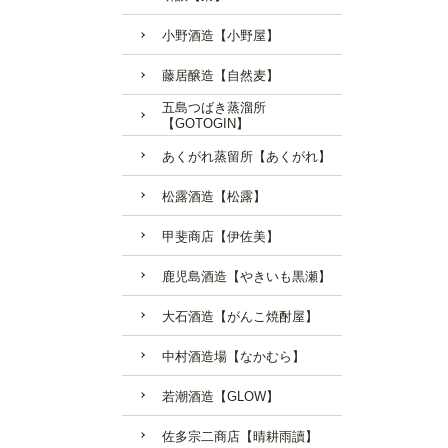
小野酒造【小野屋】
藤居醸造【自然麦】
五島つばき蒸溜所
【GOTOGIN】
あくがれ蒸留所【あくがれ】
松露酒造【松露】
甲斐商店【伊佐美】
鹿児島酒造【やきいも黒瀬】
大石酒造【がんこ焼酎屋】
中村酒造場【なかむら】
若潮酒造【GLOW】
佐多宗二商店【晴耕雨讀】