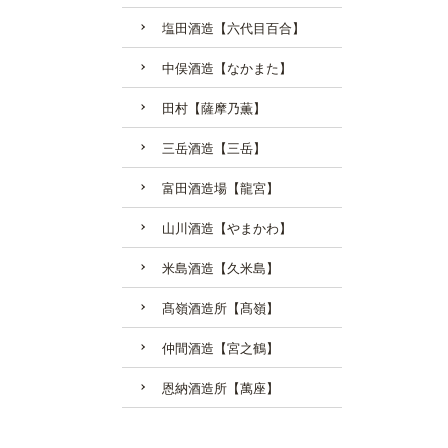
塩田酒造【六代目百合】
中俣酒造【なかまた】
田村【薩摩乃薫】
三岳酒造【三岳】
富田酒造場【龍宮】
山川酒造【やまかわ】
米島酒造【久米島】
髙嶺酒造所【髙嶺】
仲間酒造【宮之鶴】
恩納酒造所【萬座】