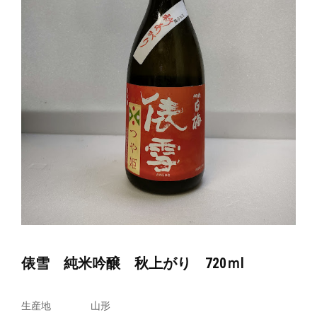
俵雪 純米吟醸 秋上がり 720ｍⅼ
生産地
山形