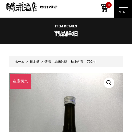
0
ナ
ビ
ゲ
ー
ITEM DETAILS
シ
商品詳細
ョ
ン
切
り
替
え
ホーム
>
日本酒
> 俵雪 純米吟醸 秋上がり 720ｍⅼ
在庫切れ