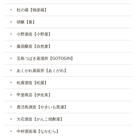
杜の蔵【独楽蔵】
研醸【梟】
小野酒造【小野屋】
藤居醸造【自然麦】
五島つばき蒸溜所【GOTOGIN】
あくがれ蒸留所【あくがれ】
松露酒造【松露】
甲斐商店【伊佐美】
鹿児島酒造【やきいも黒瀬】
大石酒造【がんこ焼酎屋】
中村酒造場【なかむら】