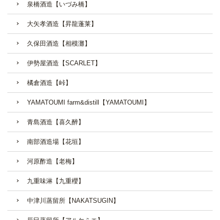
泉橋酒造【いづみ橋】
大矢孝酒造【昇龍蓬莱】
久保田酒造【相模灘】
伊勢屋酒造【SCARLET】
橘倉酒造【峠】
YAMATOUMI farm&distill【YAMATOUMI】
青島酒造【喜久醉】
南部酒造場【花垣】
河原酢造【老梅】
九重味淋【九重櫻】
中津川蒸留所【NAKATSUGIN】