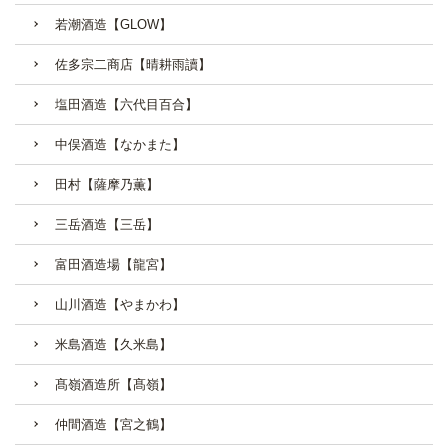
若潮酒造【GLOW】
佐多宗二商店【晴耕雨讀】
塩田酒造【六代目百合】
中俣酒造【なかまた】
田村【薩摩乃薫】
三岳酒造【三岳】
富田酒造場【龍宮】
山川酒造【やまかわ】
米島酒造【久米島】
髙嶺酒造所【髙嶺】
仲間酒造【宮之鶴】