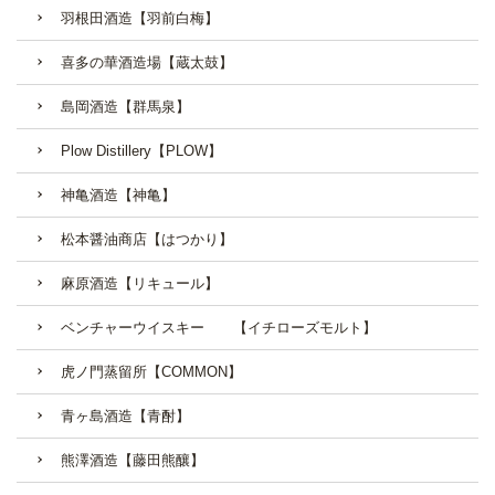
羽根田酒造【羽前白梅】
喜多の華酒造場【蔵太鼓】
島岡酒造【群馬泉】
Plow Distillery【PLOW】
神亀酒造【神亀】
松本醤油商店【はつかり】
麻原酒造【リキュール】
ベンチャーウイスキー 【イチローズモルト】
虎ノ門蒸留所【COMMON】
青ヶ島酒造【青酎】
熊澤酒造【藤田熊釀】