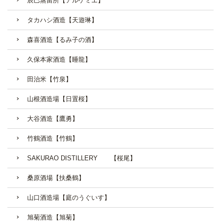
辰巳蒸留所【アルケミエ】
タカハシ酒造【天遊琳】
森喜酒造【るみ子の酒】
久保本家酒造【睡龍】
田治米【竹泉】
山根酒造場【日置桜】
大谷酒造【鷹勇】
竹鶴酒造【竹鶴】
SAKURAO DISTILLERY 【桜尾】
桑原酒場【扶桑鶴】
山口酒造場【庭のうぐいす】
旭菊酒造【旭菊】