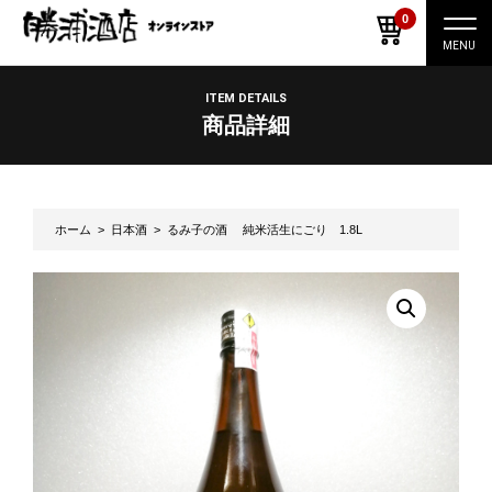
0
ナ
ビ
ゲ
ー
ITEM DETAILS
シ
商品詳細
ョ
ン
切
り
替
え
ホーム
>
日本酒
> るみ子の酒 純米活生にごり 1.8L