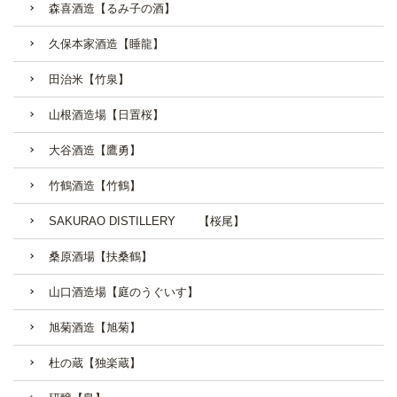
森喜酒造【るみ子の酒】
久保本家酒造【睡龍】
田治米【竹泉】
山根酒造場【日置桜】
大谷酒造【鷹勇】
竹鶴酒造【竹鶴】
SAKURAO DISTILLERY 【桜尾】
桑原酒場【扶桑鶴】
山口酒造場【庭のうぐいす】
旭菊酒造【旭菊】
杜の蔵【独楽蔵】