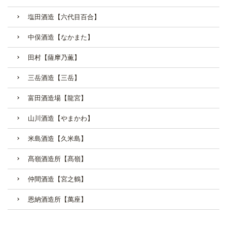
塩田酒造【六代目百合】
中俣酒造【なかまた】
田村【薩摩乃薫】
三岳酒造【三岳】
富田酒造場【龍宮】
山川酒造【やまかわ】
米島酒造【久米島】
髙嶺酒造所【髙嶺】
仲間酒造【宮之鶴】
恩納酒造所【萬座】