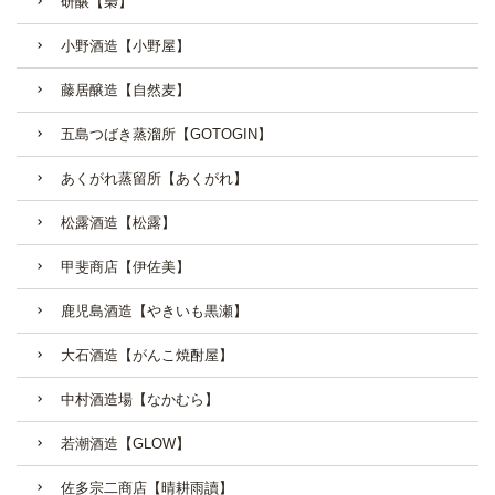
研醸【梟】
小野酒造【小野屋】
藤居醸造【自然麦】
五島つばき蒸溜所【GOTOGIN】
あくがれ蒸留所【あくがれ】
松露酒造【松露】
甲斐商店【伊佐美】
鹿児島酒造【やきいも黒瀬】
大石酒造【がんこ焼酎屋】
中村酒造場【なかむら】
若潮酒造【GLOW】
佐多宗二商店【晴耕雨讀】