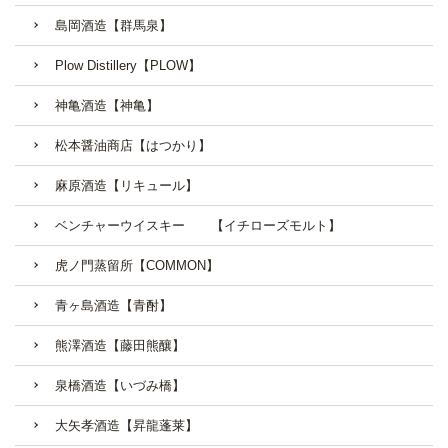
島岡酒造【群馬泉】
Plow Distillery【PLOW】
神亀酒造【神亀】
松本醤油商店【はつかり】
麻原酒造【リキュール】
ベンチャーウイスキー 【イチローズモルト】
虎ノ門蒸留所【COMMON】
青ヶ島酒造【青酎】
熊澤酒造【藤田熊釀】
泉橋酒造【いづみ橋】
大矢孝酒造【昇龍蓬莱】