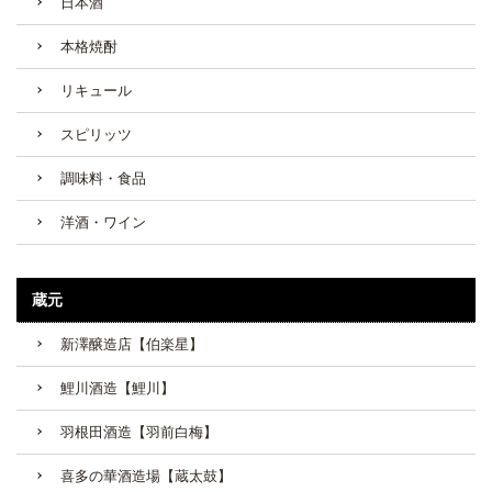
日本酒
本格焼酎
リキュール
スピリッツ
調味料・食品
洋酒・ワイン
蔵元
新澤醸造店【伯楽星】
鯉川酒造【鯉川】
羽根田酒造【羽前白梅】
喜多の華酒造場【蔵太鼓】