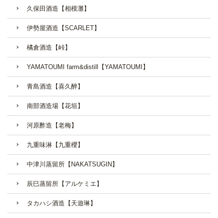
久保田酒造【相模灘】
伊勢屋酒造【SCARLET】
橘倉酒造【峠】
YAMATOUMI farm&distill【YAMATOUMI】
青島酒造【喜久醉】
南部酒造場【花垣】
河原酢造【老梅】
九重味淋【九重櫻】
中津川蒸留所【NAKATSUGIN】
辰巳蒸留所【アルケミエ】
タカハシ酒造【天遊琳】