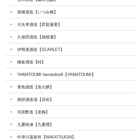
泉橋酒造【いづみ橋】
大矢孝酒造【昇龍蓬莱】
久保田酒造【相模灘】
伊勢屋酒造【SCARLET】
橘倉酒造【峠】
YAMATOUMI farm&distill【YAMATOUMI】
青島酒造【喜久醉】
南部酒造場【花垣】
河原酢造【老梅】
九重味淋【九重櫻】
中津川蒸留所【NAKATSUGIN】