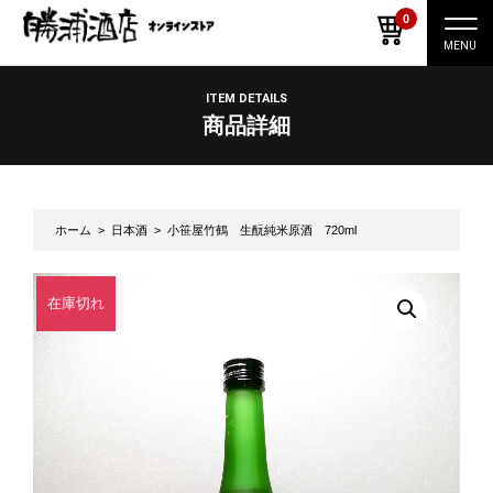
0
ナ
ビ
ゲ
ー
ITEM DETAILS
シ
商品詳細
ョ
ン
切
り
替
え
ホーム
>
日本酒
> 小笹屋竹鶴 生酛純米原酒 720ml
在庫切れ