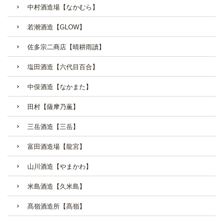
中村酒造場【なかむら】
若潮酒造【GLOW】
佐多宗二商店【晴耕雨讀】
塩田酒造【六代目百合】
中俣酒造【なかまた】
田村【薩摩乃薫】
三岳酒造【三岳】
富田酒造場【龍宮】
山川酒造【やまかわ】
米島酒造【久米島】
髙嶺酒造所【髙嶺】