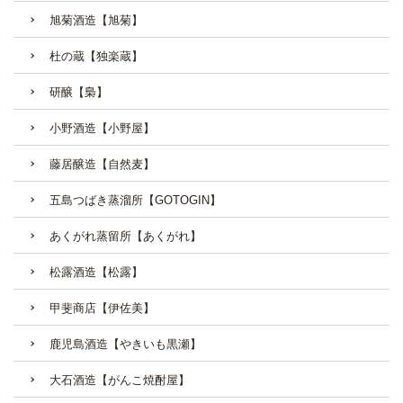
旭菊酒造【旭菊】
杜の蔵【独楽蔵】
研醸【梟】
小野酒造【小野屋】
藤居醸造【自然麦】
五島つばき蒸溜所【GOTOGIN】
あくがれ蒸留所【あくがれ】
松露酒造【松露】
甲斐商店【伊佐美】
鹿児島酒造【やきいも黒瀬】
大石酒造【がんこ焼酎屋】