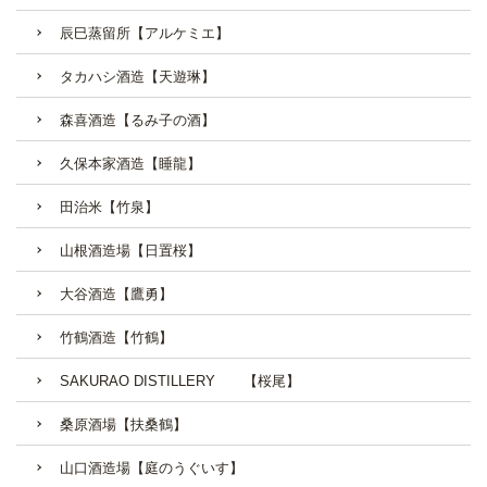
辰巳蒸留所【アルケミエ】
タカハシ酒造【天遊琳】
森喜酒造【るみ子の酒】
久保本家酒造【睡龍】
田治米【竹泉】
山根酒造場【日置桜】
大谷酒造【鷹勇】
竹鶴酒造【竹鶴】
SAKURAO DISTILLERY 【桜尾】
桑原酒場【扶桑鶴】
山口酒造場【庭のうぐいす】