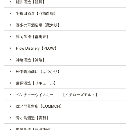
鯉川酒造【鯉川】
羽根田酒造【羽前白梅】
喜多の華酒造場【蔵太鼓】
島岡酒造【群馬泉】
Plow Distillery【PLOW】
神亀酒造【神亀】
松本醤油商店【はつかり】
麻原酒造【リキュール】
ベンチャーウイスキー 【イチローズモルト】
虎ノ門蒸留所【COMMON】
青ヶ島酒造【青酎】
熊澤酒造【藤田熊釀】