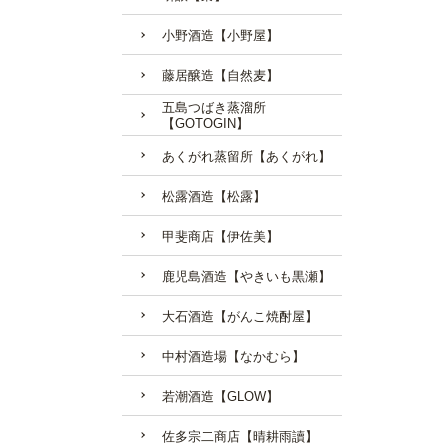
小野酒造【小野屋】
藤居醸造【自然麦】
五島つばき蒸溜所
【GOTOGIN】
あくがれ蒸留所【あくがれ】
松露酒造【松露】
甲斐商店【伊佐美】
鹿児島酒造【やきいも黒瀬】
大石酒造【がんこ焼酎屋】
中村酒造場【なかむら】
若潮酒造【GLOW】
佐多宗二商店【晴耕雨讀】