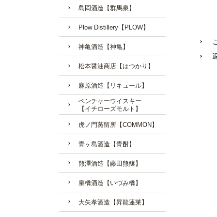
島岡酒造【群馬泉】
Plow Distillery【PLOW】
神亀酒造【神亀】
松本醤油商店【はつかり】
麻原酒造【リキュール】
ベンチャーウイスキー
【イチローズモルト】
虎ノ門蒸留所【COMMON】
青ヶ島酒造【青酎】
熊澤酒造【藤田熊釀】
泉橋酒造【いづみ橋】
大矢孝酒造【昇龍蓬莱】