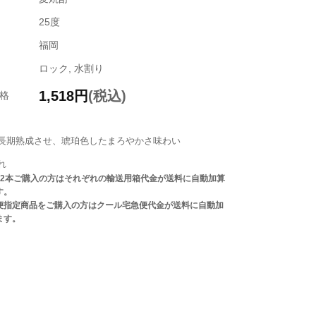
25度
福岡
ロック, 水割り
1,518
円
(税込)
格
長期熟成させ、琥珀色したまろやかさ味わい
れ
は2本ご購入の方はそれぞれの輸送用箱代金が送料に自動加算
す。
便指定商品をご購入の方はクール宅急便代金が送料に自動加
ます。