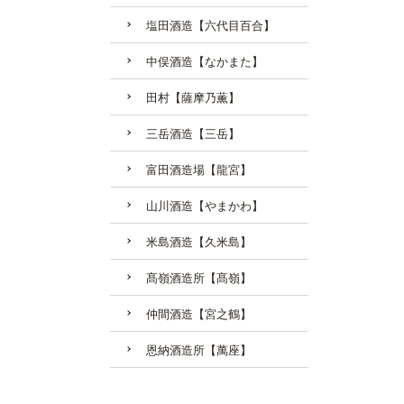
塩田酒造【六代目百合】
中俣酒造【なかまた】
田村【薩摩乃薫】
三岳酒造【三岳】
富田酒造場【龍宮】
山川酒造【やまかわ】
米島酒造【久米島】
髙嶺酒造所【髙嶺】
仲間酒造【宮之鶴】
恩納酒造所【萬座】