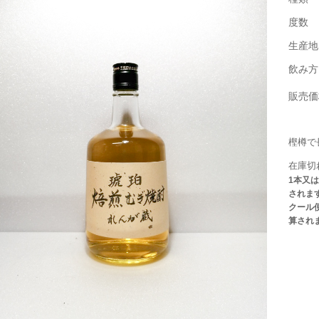
度数
生産地
飲み方
販売価
樫樽で
在庫切
1本又
されま
クール
算され