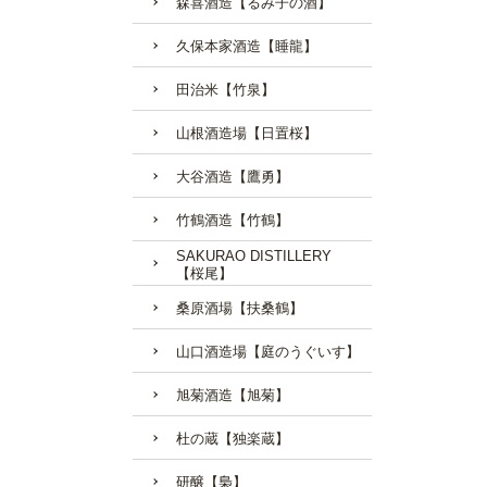
森喜酒造【るみ子の酒】
久保本家酒造【睡龍】
田治米【竹泉】
山根酒造場【日置桜】
大谷酒造【鷹勇】
竹鶴酒造【竹鶴】
SAKURAO DISTILLERY
【桜尾】
桑原酒場【扶桑鶴】
山口酒造場【庭のうぐいす】
旭菊酒造【旭菊】
杜の蔵【独楽蔵】
研醸【梟】