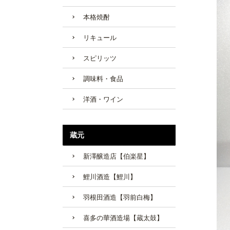
本格焼酎
リキュール
スピリッツ
調味料・食品
洋酒・ワイン
蔵元
新澤醸造店【伯楽星】
鯉川酒造【鯉川】
羽根田酒造【羽前白梅】
喜多の華酒造場【蔵太鼓】