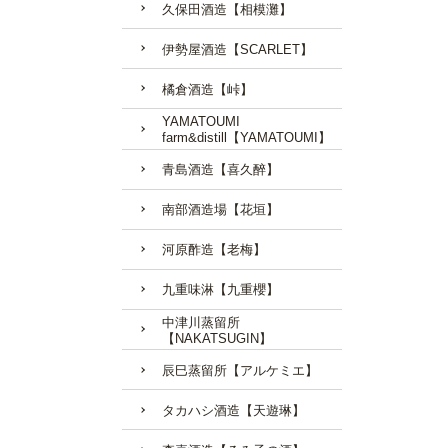
久保田酒造【相模灘】
伊勢屋酒造【SCARLET】
橘倉酒造【峠】
YAMATOUMI
farm&distill【YAMATOUMI】
青島酒造【喜久醉】
南部酒造場【花垣】
河原酢造【老梅】
九重味淋【九重櫻】
中津川蒸留所
【NAKATSUGIN】
辰巳蒸留所【アルケミエ】
タカハシ酒造【天遊琳】