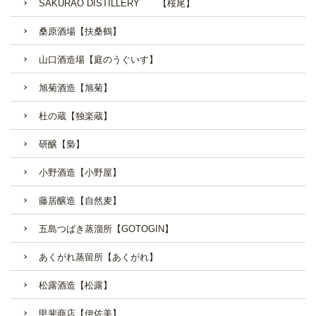
SAKURAO DISTILLERY 【桜尾】
桑原酒場【扶桑鶴】
山口酒造場【庭のうぐいす】
旭菊酒造【旭菊】
杜の蔵【独楽蔵】
研醸【梟】
小野酒造【小野屋】
藤居醸造【自然麦】
五島つばき蒸溜所【GOTOGIN】
あくがれ蒸留所【あくがれ】
松露酒造【松露】
甲斐商店【伊佐美】