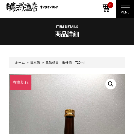
0
ナ
ビ
ゲ
ー
ITEM DETAILS
シ
商品詳細
ョ
ン
切
り
替
え
ホーム
>
日本酒
> 亀治好日 番外酒 720ｍⅼ
在庫切れ