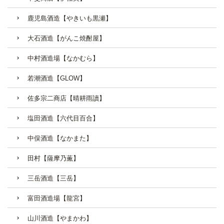
鹿児島酒造【やきいも黒瀬】
大石酒造【がんこ焼酎屋】
中村酒造場【なかむら】
若潮酒造【GLOW】
佐多宗二商店【晴耕雨讀】
塩田酒造【六代目百合】
中俣酒造【なかまた】
田村【薩摩乃薫】
三岳酒造【三岳】
富田酒造場【龍宮】
山川酒造【やまかわ】