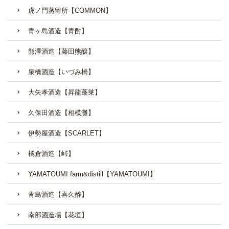
虎ノ門蒸留所【COMMON】
青ヶ島酒造【青酎】
熊澤酒造【藤田熊釀】
泉橋酒造【いづみ橋】
大矢孝酒造【昇龍蓬莱】
久保田酒造【相模灘】
伊勢屋酒造【SCARLET】
橘倉酒造【峠】
YAMATOUMI farm&distill【YAMATOUMI】
青島酒造【喜久醉】
南部酒造場【花垣】