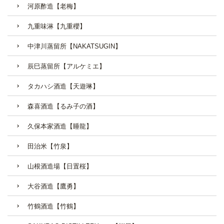
河原酢造【老梅】
九重味淋【九重櫻】
中津川蒸留所【NAKATSUGIN】
辰巳蒸留所【アルケミエ】
タカハシ酒造【天遊琳】
森喜酒造【るみ子の酒】
久保本家酒造【睡龍】
田治米【竹泉】
山根酒造場【日置桜】
大谷酒造【鷹勇】
竹鶴酒造【竹鶴】