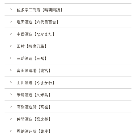
佐多宗二商店【晴耕雨讀】
塩田酒造【六代目百合】
中俣酒造【なかまた】
田村【薩摩乃薫】
三岳酒造【三岳】
富田酒造場【龍宮】
山川酒造【やまかわ】
米島酒造【久米島】
髙嶺酒造所【髙嶺】
仲間酒造【宮之鶴】
恩納酒造所【萬座】