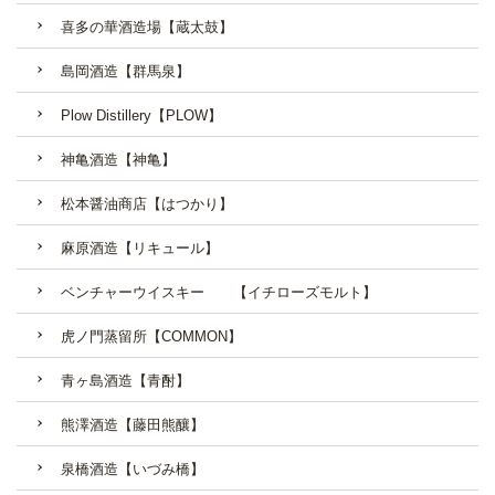
喜多の華酒造場【蔵太鼓】
島岡酒造【群馬泉】
Plow Distillery【PLOW】
神亀酒造【神亀】
松本醤油商店【はつかり】
麻原酒造【リキュール】
ベンチャーウイスキー 【イチローズモルト】
虎ノ門蒸留所【COMMON】
青ヶ島酒造【青酎】
熊澤酒造【藤田熊釀】
泉橋酒造【いづみ橋】