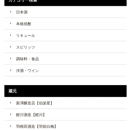
日本酒
本格焼酎
リキュール
スピリッツ
調味料・食品
洋酒・ワイン
蔵元
新澤醸造店【伯楽星】
鯉川酒造【鯉川】
羽根田酒造【羽前白梅】