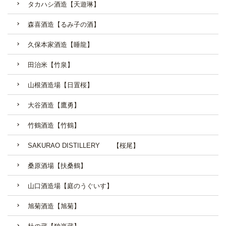
タカハシ酒造【天遊琳】
森喜酒造【るみ子の酒】
久保本家酒造【睡龍】
田治米【竹泉】
山根酒造場【日置桜】
大谷酒造【鷹勇】
竹鶴酒造【竹鶴】
SAKURAO DISTILLERY 【桜尾】
桑原酒場【扶桑鶴】
山口酒造場【庭のうぐいす】
旭菊酒造【旭菊】