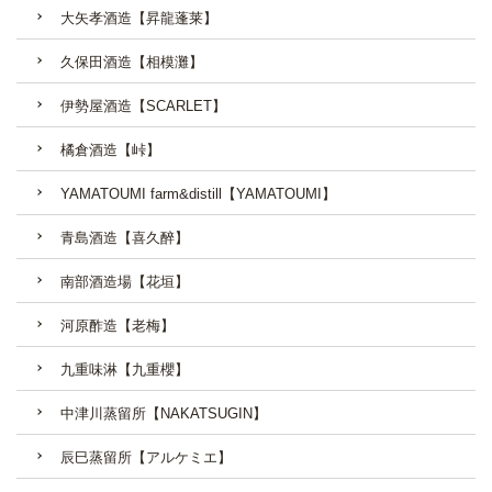
大矢孝酒造【昇龍蓬莱】
久保田酒造【相模灘】
伊勢屋酒造【SCARLET】
橘倉酒造【峠】
YAMATOUMI farm&distill【YAMATOUMI】
青島酒造【喜久醉】
南部酒造場【花垣】
河原酢造【老梅】
九重味淋【九重櫻】
中津川蒸留所【NAKATSUGIN】
辰巳蒸留所【アルケミエ】