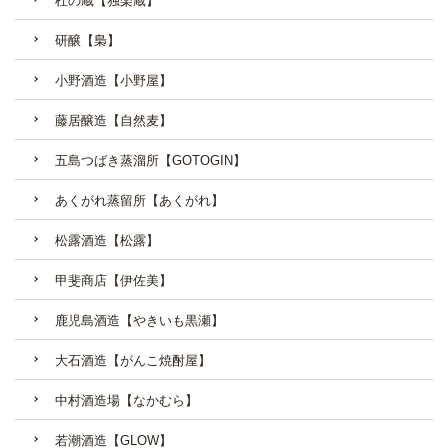
杜の蔵【独楽蔵】
研醸【梟】
小野酒造【小野屋】
藤居醸造【自然麦】
五島つばき蒸溜所【GOTOGIN】
あくがれ蒸留所【あくがれ】
松露酒造【松露】
甲斐商店【伊佐美】
鹿児島酒造【やきいも黒瀬】
大石酒造【がんこ焼酎屋】
中村酒造場【なかむら】
若潮酒造【GLOW】