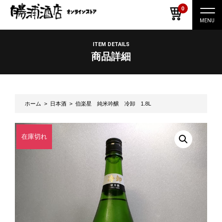
0
ナ
ビ
ゲ
ー
ITEM DETAILS
シ
商品詳細
ョ
ン
切
り
替
え
ホーム
>
日本酒
> 伯楽星 純米吟醸 冷卸 1.8L
在庫切れ