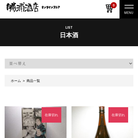
0
ナ
ビ
ゲ
ー
LIST
シ
日本酒
ョ
ン
切
り
替
え
ホーム
> 商品一覧
在庫切れ
在庫切れ