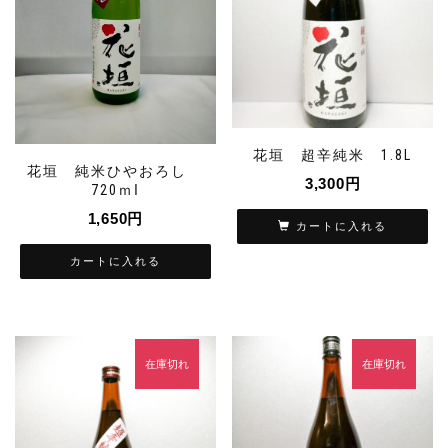
花垣 超辛純米 1.8L
花垣 純米ひやおろし
3,300
円
720ｍⅼ
1,650
円
カートに入れる
カートに入れる
在庫切れ
在庫切れ