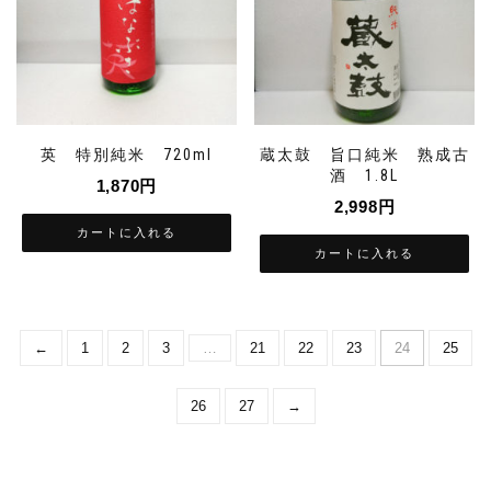
英 特別純米 720ml
蔵太鼓 旨口純米 熟成古
酒 1.8L
1,870
円
2,998
円
カートに入れる
カートに入れる
←
1
2
3
…
21
22
23
24
25
26
27
→