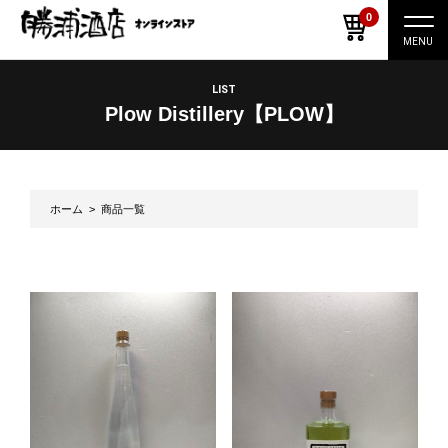
0
ナ
ビ
ゲ
ー
LIST
シ
Plow Distillery【PLOW】
ョ
ン
切
り
替
え
ホーム
> 商品一覧