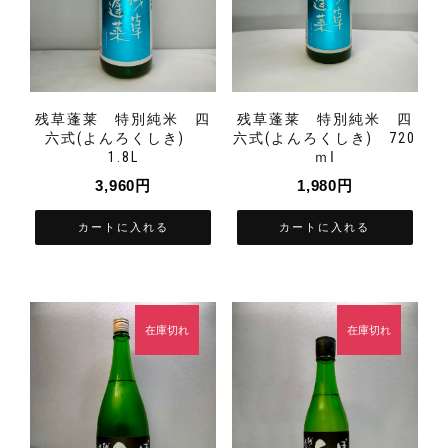
残草蓬莱 特別純米 四
残草蓬莱 特別純米 四
六式(よんろくしき)
六式(よんろくしき) 720
1.8L
ｍⅼ
3,960
円
1,980
円
カートに入れる
カートに入れる
在庫切れ
在庫切れ