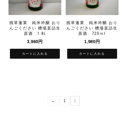
残草蓬莱 純米吟醸 おり
残草蓬莱 純米吟醸 おり
んごください 槽場直詰生
んごください 槽場直詰生
原酒 1.8L
原酒 720ｍⅼ
3,960
円
1,980
円
カートに入れる
カートに入れる
←
1
2