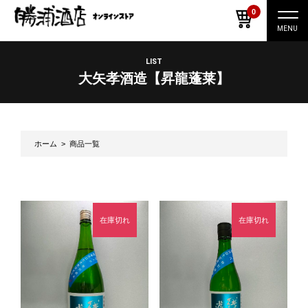
0
ナ
ビ
ゲ
ー
LIST
シ
大矢孝酒造【昇龍蓬莱】
ョ
ン
切
り
替
え
ホーム
> 商品一覧
在庫切れ
在庫切れ