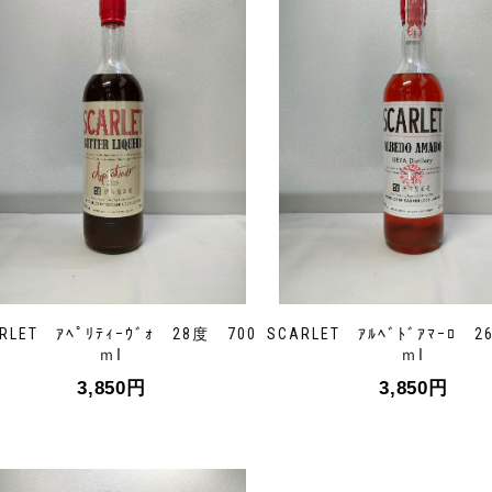
RLET ｱﾍﾟﾘﾃｨｰｳﾞｫ 28度 700
SCARLET ｱﾙﾍﾞﾄﾞｱﾏｰﾛ 
ｍⅼ
ｍⅼ
3,850
円
3,850
円