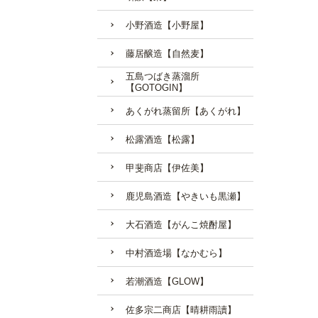
小野酒造【小野屋】
藤居醸造【自然麦】
五島つばき蒸溜所
【GOTOGIN】
あくがれ蒸留所【あくがれ】
松露酒造【松露】
甲斐商店【伊佐美】
鹿児島酒造【やきいも黒瀬】
大石酒造【がんこ焼酎屋】
中村酒造場【なかむら】
若潮酒造【GLOW】
佐多宗二商店【晴耕雨讀】