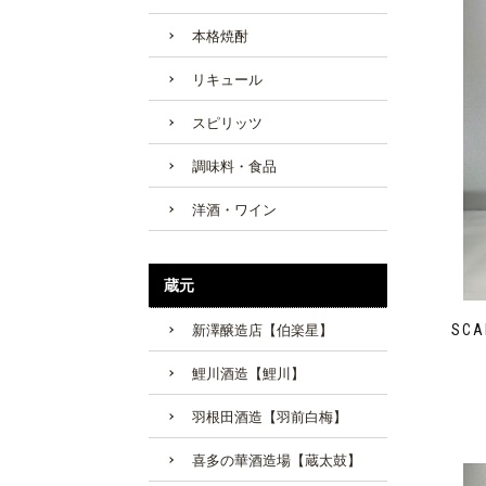
本格焼酎
リキュール
スピリッツ
調味料・食品
洋酒・ワイン
蔵元
SCA
新澤醸造店【伯楽星】
鯉川酒造【鯉川】
羽根田酒造【羽前白梅】
喜多の華酒造場【蔵太鼓】