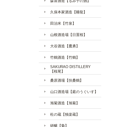
森喜酒造【るみ子の酒】
久保本家酒造【睡龍】
田治米【竹泉】
山根酒造場【日置桜】
大谷酒造【鷹勇】
竹鶴酒造【竹鶴】
SAKURAO DISTILLERY
【桜尾】
桑原酒場【扶桑鶴】
山口酒造場【庭のうぐいす】
旭菊酒造【旭菊】
杜の蔵【独楽蔵】
研醸【梟】