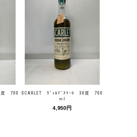
26度 700
SCARLET ｳﾞｪﾙﾃﾞｱﾏｰﾛ 30度 700
ｍⅼ
4,950
円