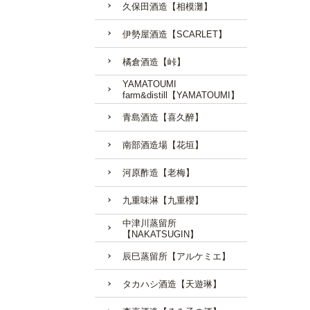
久保田酒造【相模灘】
伊勢屋酒造【SCARLET】
橘倉酒造【峠】
YAMATOUMI
farm&distill【YAMATOUMI】
青島酒造【喜久醉】
南部酒造場【花垣】
河原酢造【老梅】
九重味淋【九重櫻】
中津川蒸留所
【NAKATSUGIN】
辰巳蒸留所【アルケミエ】
タカハシ酒造【天遊琳】