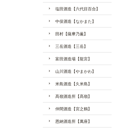
塩田酒造【六代目百合】
中俣酒造【なかまた】
田村【薩摩乃薫】
三岳酒造【三岳】
富田酒造場【龍宮】
山川酒造【やまかわ】
米島酒造【久米島】
髙嶺酒造所【髙嶺】
仲間酒造【宮之鶴】
恩納酒造所【萬座】