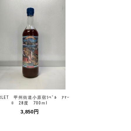
ARLET 甲州街道小原宿ﾗﾍﾞﾙ ｱﾏｰ
ﾛ 28度 700ｍⅼ
3,850
円