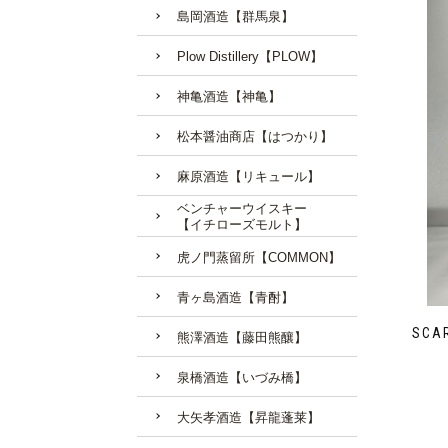
島岡酒造【群馬泉】
Plow Distillery【PLOW】
神亀酒造【神亀】
松本醤油商店【はつかり】
麻原酒造【リキュール】
ベンチャーウイスキー
【イチローズモルト】
虎ノ門蒸留所【COMMON】
青ヶ島酒造【青酎】
SC
熊澤酒造【藤田熊釀】
泉橋酒造【いづみ橋】
大矢孝酒造【昇龍蓬莱】