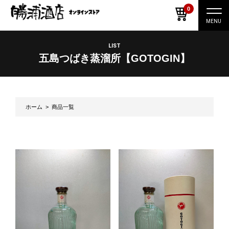
0
ナ
ビ
ゲ
ー
LIST
シ
五島つばき蒸溜所【GOTOGIN】
ョ
ン
切
り
替
え
ホーム
> 商品一覧