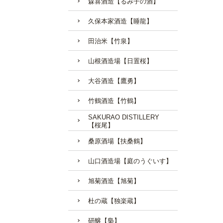
森喜酒造【るみ子の酒】
久保本家酒造【睡龍】
田治米【竹泉】
山根酒造場【日置桜】
大谷酒造【鷹勇】
竹鶴酒造【竹鶴】
SAKURAO DISTILLERY
【桜尾】
桑原酒場【扶桑鶴】
山口酒造場【庭のうぐいす】
旭菊酒造【旭菊】
杜の蔵【独楽蔵】
研醸【梟】