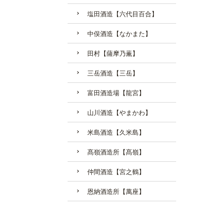
塩田酒造【六代目百合】
中俣酒造【なかまた】
田村【薩摩乃薫】
三岳酒造【三岳】
富田酒造場【龍宮】
山川酒造【やまかわ】
米島酒造【久米島】
髙嶺酒造所【髙嶺】
仲間酒造【宮之鶴】
恩納酒造所【萬座】