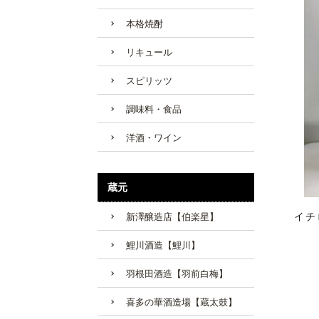
本格焼酎
リキュール
スピリッツ
調味料・食品
洋酒・ワイン
蔵元
イチ
新澤醸造店【伯楽星】
鯉川酒造【鯉川】
羽根田酒造【羽前白梅】
喜多の華酒造場【蔵太鼓】