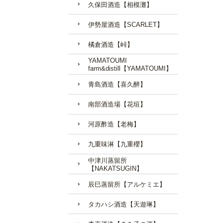
久保田酒造【相模灘】
伊勢屋酒造【SCARLET】
橘倉酒造【峠】
YAMATOUMI
farm&distill【YAMATOUMI】
青島酒造【喜久醉】
南部酒造場【花垣】
河原酢造【老梅】
九重味淋【九重櫻】
中津川蒸留所
【NAKATSUGIN】
辰巳蒸留所【アルケミエ】
タカハシ酒造【天遊琳】