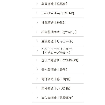
島岡酒造【群馬泉】
Plow Distillery【PLOW】
神亀酒造【神亀】
松本醤油商店【はつかり】
麻原酒造【リキュール】
ベンチャーウイスキー
【イチローズモルト】
虎ノ門蒸留所【COMMON】
青ヶ島酒造【青酎】
熊澤酒造【藤田熊釀】
泉橋酒造【いづみ橋】
大矢孝酒造【昇龍蓬莱】