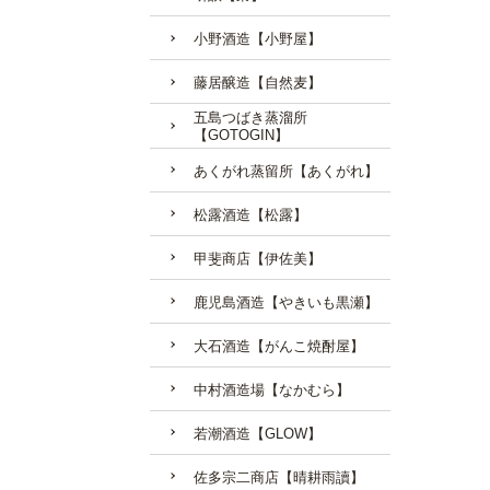
小野酒造【小野屋】
藤居醸造【自然麦】
五島つばき蒸溜所
【GOTOGIN】
あくがれ蒸留所【あくがれ】
松露酒造【松露】
甲斐商店【伊佐美】
鹿児島酒造【やきいも黒瀬】
大石酒造【がんこ焼酎屋】
中村酒造場【なかむら】
若潮酒造【GLOW】
佐多宗二商店【晴耕雨讀】