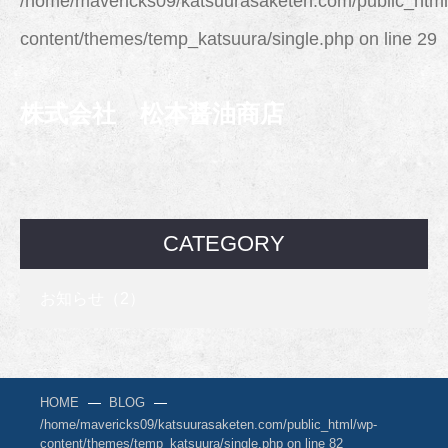
/home/mavericks09/katsuurasaketen.com/public_html
content/themes/temp_katsuura/single.php
on line
29
株式会社 松本醤油商店
CATEGORY
お知らせ（2）
HOME
BLOG
/home/mavericks09/katsuurasaketen.com/public_html/wp-
content/themes/temp_katsuura/single.php on line
82