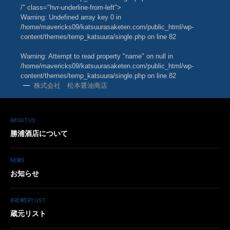
/" class="hvr-underline-from-left">
Warning
: Undefined array key 0 in
/home/mavericks09/katsuurasaketen.com/public_html/wp-
content/themes/temp_katsuura/single.php
on line
82
Warning
: Attempt to read property "name" on null in
/home/mavericks09/katsuurasaketen.com/public_html/wp-
content/themes/temp_katsuura/single.php
on line
82
株式会社 松本醤油商店
ABOUT US
勝浦酒店について
NEWS
お知らせ
BREWERY LIST
蔵元リスト