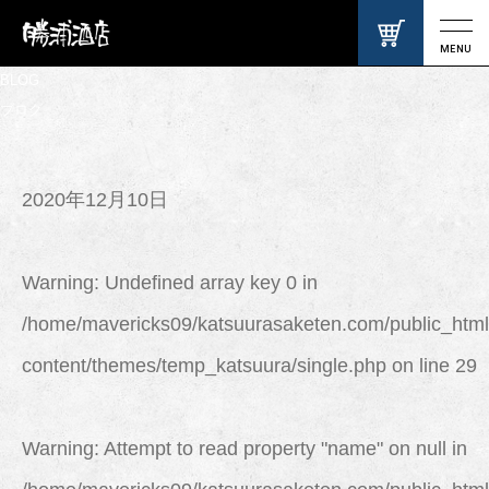
MENU
BLOG
ブログ
2020年12月10日
Warning
: Undefined array key 0 in
/home/mavericks09/katsuurasaketen.com/public_html
content/themes/temp_katsuura/single.php
on line
29
Warning
: Attempt to read property "name" on null in