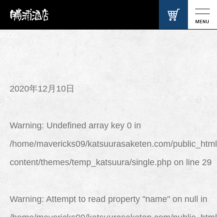
MENU
BLOG
ブログ
2020年12月10日
Warning
: Undefined array key 0 in
/home/mavericks09/katsuurasaketen.com/public_html
content/themes/temp_katsuura/single.php
on line
29
Warning
: Attempt to read property "name" on null in