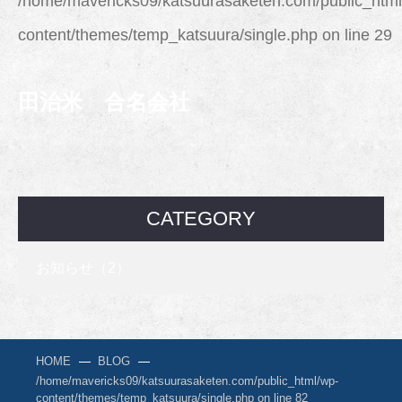
/home/mavericks09/katsuurasaketen.com/public_html
content/themes/temp_katsuura/single.php
on line
29
田治米 合名会社
CATEGORY
お知らせ（2）
HOME
BLOG
/home/mavericks09/katsuurasaketen.com/public_html/wp-
content/themes/temp_katsuura/single.php on line
82