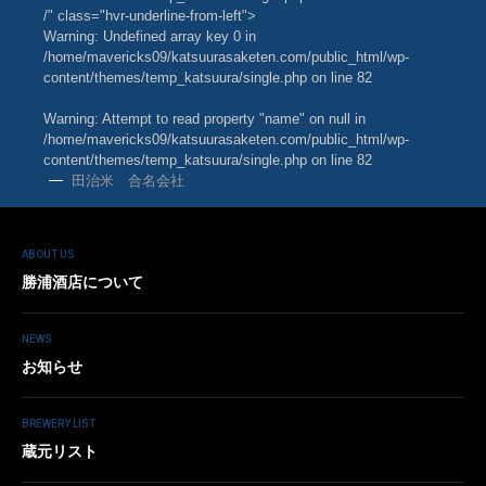
/" class="hvr-underline-from-left">
Warning
: Undefined array key 0 in
/home/mavericks09/katsuurasaketen.com/public_html/wp-
content/themes/temp_katsuura/single.php
on line
82
Warning
: Attempt to read property "name" on null in
/home/mavericks09/katsuurasaketen.com/public_html/wp-
content/themes/temp_katsuura/single.php
on line
82
田治米 合名会社
ABOUT US
勝浦酒店について
NEWS
お知らせ
BREWERY LIST
蔵元リスト