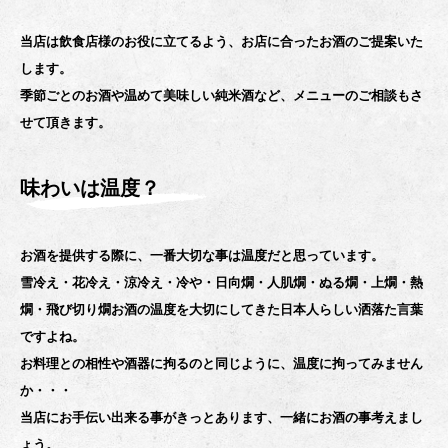
当店は飲食店様のお役に立てるよう、お店に合ったお酒のご提案いた
します。
季節ごとのお酒や温めて美味しい純米酒など、メニューのご相談もさ
せて頂きます。
味わいは温度？
お酒を提供する際に、一番大切な事は温度だと思っています。
雪冷え・花冷え・涼冷え・冷や・日向燗・人肌燗・ぬる燗・上燗・熱
燗・飛び切り燗
お酒の温度を大切にしてきた日本人らしい洒落た言葉
ですよね。
お料理との相性や酒器に拘るのと同じように、温度に拘ってみません
か・・・
当店にお手伝い出来る事がきっとあります、一緒にお酒の事考えまし
ょう。